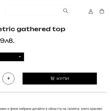
tric gathered top
29лв.
КУПИ
рамо и фини набрани детайли в областта на талията, които красиво