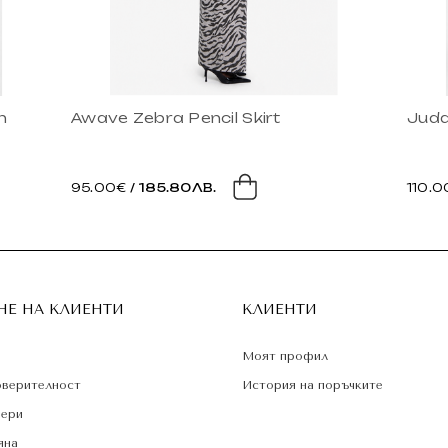
n
Awave Zebra Pencil Skirt
Judd
95.00€
/ 185.80ЛВ.
110.
Е НА КЛИЕНТИ
КЛИЕНТИ
Моят профил
оверителност
История на поръчките
мери
яна