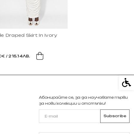
e Draped Skirt In Ivory
00€
/ 215.14ЛВ.
Спе
Абонирайте се, за да научавате първи
за нови колекции и отстъпки!