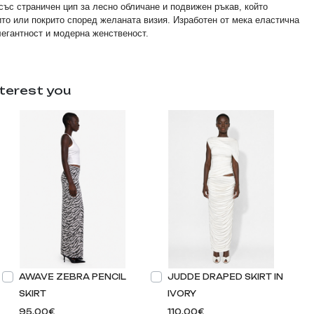
със страничен цип за лесно обличане и подвижен ръкав, който
ито или покрито според желаната визия. Изработен от мека еластична
егантност и модерна женственост.
terest you
AWAVE ZEBRA PENCIL
JUDDE DRAPED SKIRT IN
SKIRT
IVORY
95.00€
110.00€