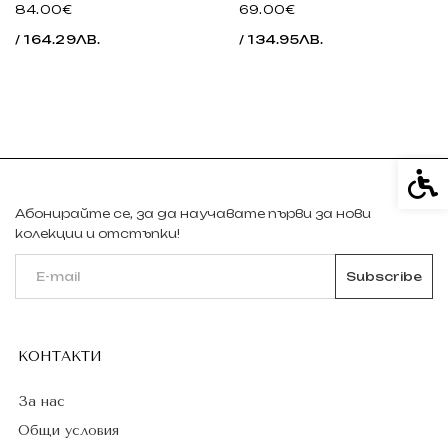
84.00€
69.00€
/ 164.29ЛВ.
/ 134.95ЛВ.
Спе
Абонирайте се, за да научавате първи за нови
колекции и отстъпки!
КОНТАКТИ
За нас
Общи условия