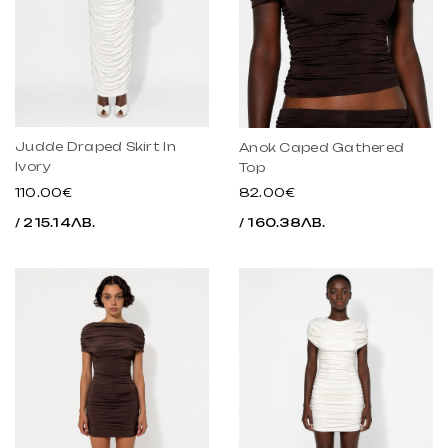
Judde Draped Skirt In
Anok Caped Gathered
Ivory
Top
110.00€
82.00€
/ 215.14ЛВ.
/ 160.38ЛВ.