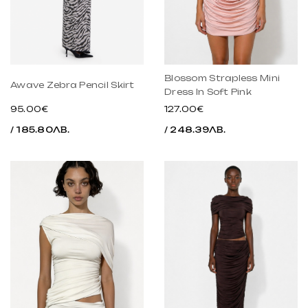
Blossom Strapless Mini
Awave Zebra Pencil Skirt
Dress In Soft Pink
95.00€
127.00€
/ 185.80ЛВ.
/ 248.39ЛВ.