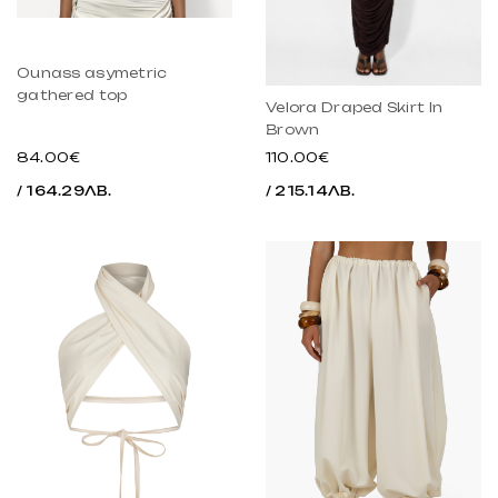
Ounass asymetric
gathered top
Velora Draped Skirt In
Brown
84.00€
110.00€
/ 164.29ЛВ.
/ 215.14ЛВ.