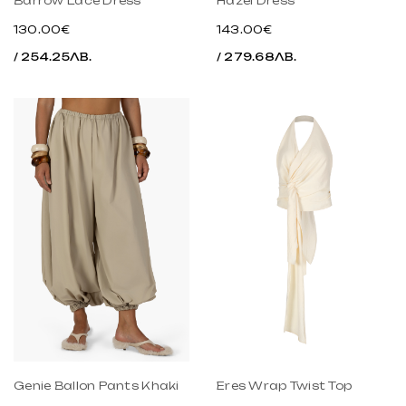
Barrow Lace Dress
Hazel Dress
130.00€
143.00€
/ 254.25ЛВ.
/ 279.68ЛВ.
Genie Ballon Pants Khaki
Eres Wrap Twist Top