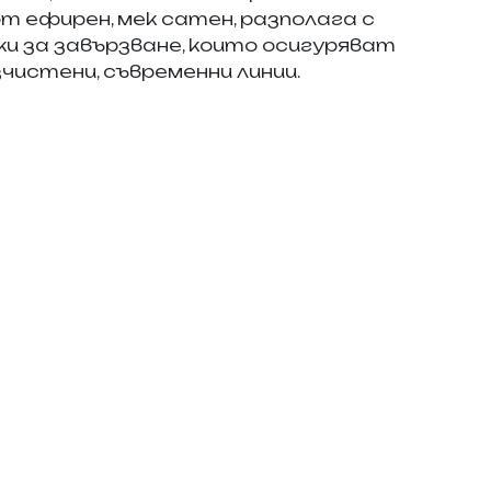
от ефирен, мек сатен, разполага с
ки за завързване, които осигуряват
чистени, съвременни линии.