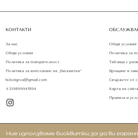
КОНТАКТИ
ОБСЛУЖВАН
За нас
Общи условия
Общи условия
Политика за п
Политика за поверителност
Таблица с раз
Политика за използване на „бисквитки“
Връщане и зам
hi.bolgeva@gmail.com
Свържете се с
+359899947894
Карта на сайт
Правила и усл
Ние използваме бисквитки, за да ви гара