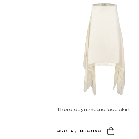
Thora asymmetric lace skirt
95.00€
/ 185.80ЛВ.