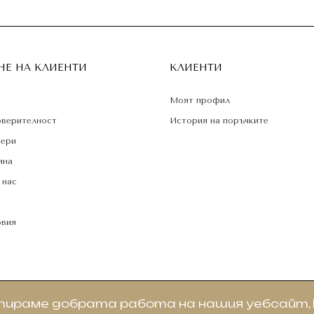
Е НА КЛИЕНТИ
КЛИЕНТИ
Моят профил
оверителност
История на поръчките
мери
яна
 нас
а
овия
нтираме добрата работа на нашия уебсайт, 