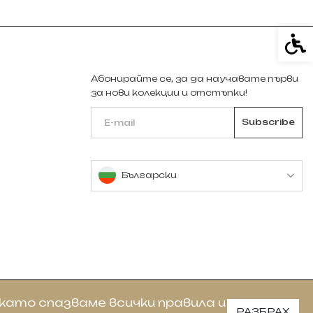
Спе
Абонирайте се, за да научавате първи
за нови колекции и отстъпки!
Български
като спазваме всички правила и
РАЗБРАХ