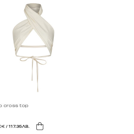
o cross top
0€
/ 117.35ЛВ.