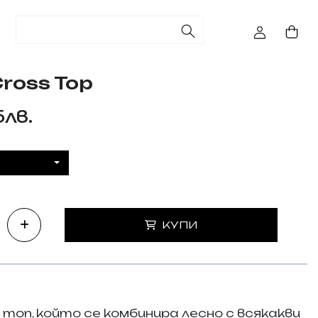
Cross Top
5лв.
КУПИ
 топ, който се комбинира лесно с всякакви