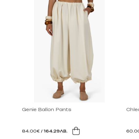
Genie Ballon Pants
Chle
84.00€
/ 164.29ЛВ.
60.0